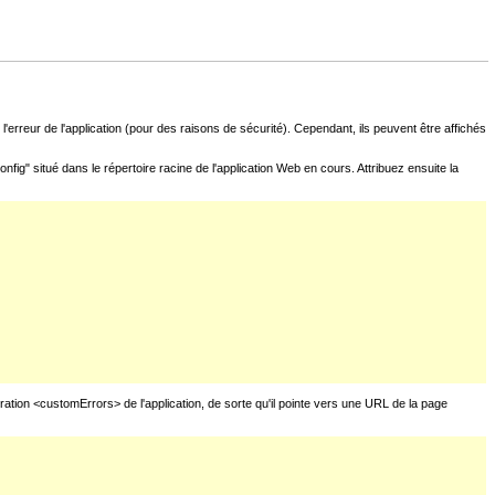
l'erreur de l'application (pour des raisons de sécurité). Cependant, ils peuvent être affichés
fig" situé dans le répertoire racine de l'application Web en cours. Attribuez ensuite la
uration <customErrors> de l'application, de sorte qu'il pointe vers une URL de la page