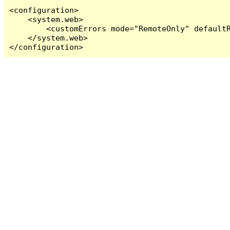
<configuration>

    <system.web>

        <customErrors mode="RemoteOnly" defaultR
    </system.web>

</configuration>