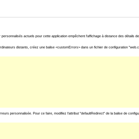
 personnalisés actuels pour cette application empêchent l'affichage à distance des détails de 
rdinateurs distants, créez une balise <customErrors> dans un fichier de configuration "web.con
urs personnalisée. Pour ce faire, modifiez l'attribut "defaultRedirect" de la balise de config