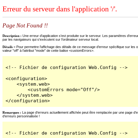
Erreur du serveur dans l'application '/'.
Page Not Found !!
Description :
Une erreur d'application s'est produite sur le serveur. Les paramètres d'erreur
par les navigateurs qui s'exécutent sur l'ordinateur serveur local.
Détails =
Pour permettre l'affichage des détails de ce message d'erreur spécifique sur les o
valeur "off" à l'attribut "mode" de cette balise <customErrors>.
<!-- Fichier de configuration Web.Config -->

<configuration>

    <system.web>

        <customErrors mode="Off"/>

    </system.web>

</configuration>
Remarques :
La page d'erreurs actuellement affichée peut être remplacée par une page d'erre
d'erreurs personnalisée !
<!-- Fichier de configuration Web.Config -->
