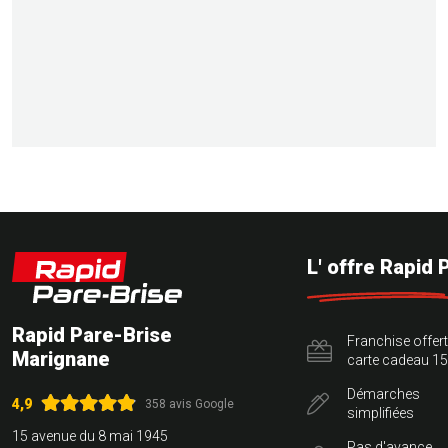
L' offre Rapid 
Rapid Pare-Brise
Franchise offer
Marignane
carte cadeau 15
Démarches
4,9
358 avis Google
simplifiées
15 avenue du 8 mai 1945
Pas d'avance