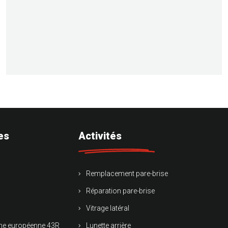
es
Activités
Remplacement pare-brise
Réparation pare-brise
Vitrage latéral
rme européenne 43R
Lunette arrière