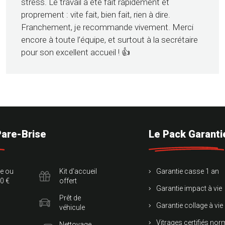
stress. Le travail a été fait rapidement et
proprement : vite fait, bien fait, rien à dire.
Franchement, je recommande vivement. Merci
encore à toute l’équipe, et surtout à la secrétaire
pour son excellent accueil ! 👍
Pare-Brise
Le Pack Garanti
te ou
Kit d'accueil
Garantie casse 1 an
0 €
offert
Garantie impact à vie
Prêt de
Garantie collage à vie
véhicule
Vitrages certifiés no
Nettoyage