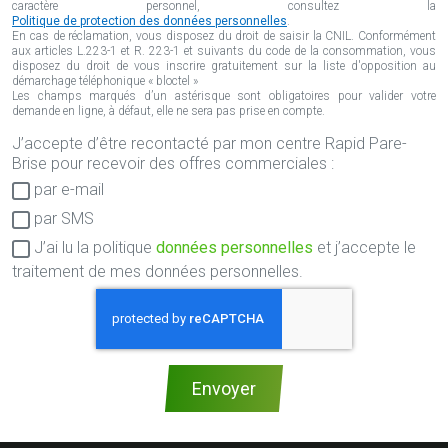
caractère personnel, consultez la
Politique de protection des données personnelles
.
En cas de réclamation, vous disposez du droit de saisir la CNIL. Conformément
aux articles L.223-1 et R. 223-1 et suivants du code de la consommation, vous
disposez du droit de vous inscrire gratuitement sur la liste d'opposition au
démarchage téléphonique « bloctel »
Les champs marqués d’un astérisque sont obligatoires pour valider votre
demande en ligne, à défaut, elle ne sera pas prise en compte.
J’accepte d’être recontacté par mon centre Rapid Pare-
Consentement
Brise pour recevoir des offres commerciales :
RGPD
par e-mail
par SMS
J’ai lu la politique
données personnelles
et j’accepte le
traitement de mes données personnelles.
Envoyer