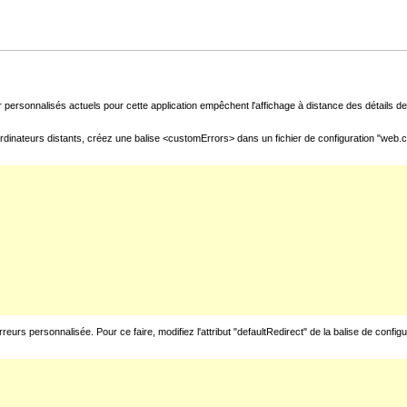
 personnalisés actuels pour cette application empêchent l'affichage à distance des détails de 
rdinateurs distants, créez une balise <customErrors> dans un fichier de configuration "web.con
urs personnalisée. Pour ce faire, modifiez l'attribut "defaultRedirect" de la balise de config