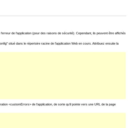
l'erreur de l'application (pour des raisons de sécurité). Cependant, ils peuvent être affichés
fig" situé dans le répertoire racine de l'application Web en cours. Attribuez ensuite la
uration <customErrors> de l'application, de sorte qu'il pointe vers une URL de la page