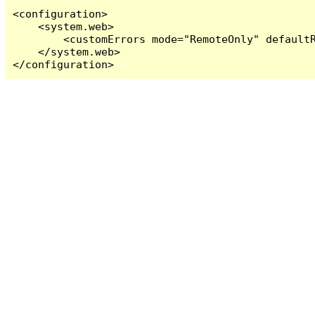
<configuration>

    <system.web>

        <customErrors mode="RemoteOnly" defaultR
    </system.web>

</configuration>