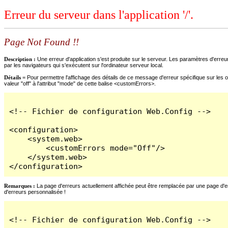
Erreur du serveur dans l'application '/'.
Page Not Found !!
Description :
Une erreur d'application s'est produite sur le serveur. Les paramètres d'erreur
par les navigateurs qui s'exécutent sur l'ordinateur serveur local.
Détails =
Pour permettre l'affichage des détails de ce message d'erreur spécifique sur les o
valeur "off" à l'attribut "mode" de cette balise <customErrors>.
<!-- Fichier de configuration Web.Config -->

<configuration>

    <system.web>

        <customErrors mode="Off"/>

    </system.web>

</configuration>
Remarques :
La page d'erreurs actuellement affichée peut être remplacée par une page d'erre
d'erreurs personnalisée !
<!-- Fichier de configuration Web.Config -->
